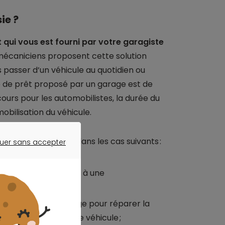
ie ?
t qui vous est fourni par votre garagiste
 mécaniciens proposent cette solution
 passer d’un véhicule au quotidien ou
e de prêt proposé par un garage est de
cours pour les automobilistes, la durée du
obilisation du véhicule.
aux automobilistes dans les cas suivants :
uer sans accepter
ER SANS ACCEPTER
r votre voiture suite à une
otre voiture au garage pour réparer la
ages causés à votre véhicule ;