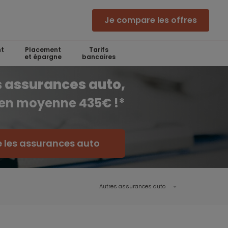
Je compare les offres
t
Placement
Tarifs
et épargne
bancaires
 assurances auto,
 en moyenne 435€ !*
 les assurances auto
Autres assurances auto