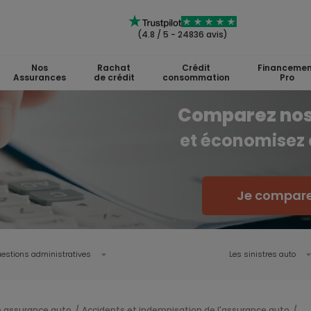
(4.8 / 5 - 24836 avis)
Nos
Rachat
Crédit
Financemen
Assurances
de crédit
consommation
Pro
Comparez nos
et économisez
Je compare
estions administratives
Les sinistres auto
 assurance auto
Accidents et indemnisation de l'assurance auto