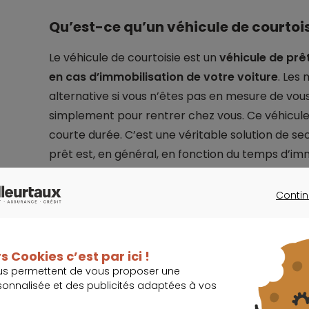
Qu’est-ce qu’un véhicule de courtois
Le véhicule de courtoisie est un
véhicule de prê
en cas d’immobilisation de votre voiture
. Les
alternative si vous n’êtes pas en mesure de vous
simplement pour rentrer chez vous. Ce véhicul
courte durée. C’est une véritable solution de se
prêt est, en général, en fonction du temps d’imm
Les garages prêtent des véhicules de courtoisie 
Contin
CONTINU
Vous avez besoin de faire des réparations su
s Cookies c’est par ici !
panne mécanique ;
us permettent de vous proposer une
Vous avez eu un accident et devez laisser v
sonnalisée et des publicités adaptées à vos
carrosserie (débosselage) et tous les domm