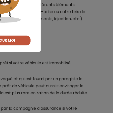
et la réparation de différents éléments
tique de phares, pare-brise ou autre bris de
ge, allumage, roulements, injection, etc.).
OUR MOI
?
prêt si votre véhicule est immobilisé :
voqué et qui est fourni par un garagiste le
 prêt de véhicule peut aussi s’envisager le
 est plus rare en raison de la durée réduite
par la compagnie d’assurance si votre