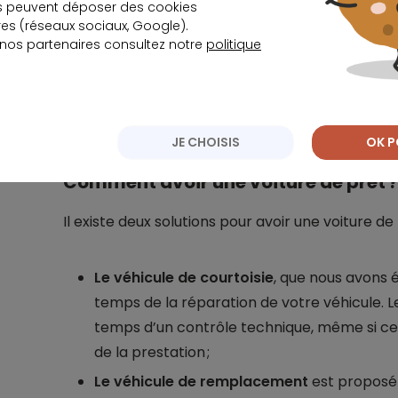
s peuvent déposer des cookies
Vous laissez votre voiture pour l’entretien 
s (réseaux sociaux, Google).
(freins, échappement, vidange, révision, op
 nos partenaires consultez notre
politique
glace, pneumatiques, climatisation, embraya
JE CHOISIS
OK P
Comment avoir une voiture de prêt 
Il existe deux solutions pour avoir une voiture de 
Le véhicule de courtoisie
, que nous avons é
temps de la réparation de votre véhicule. Le
temps d’un contrôle technique, même si cela
de la prestation ;
Le véhicule de remplacement
est proposé 