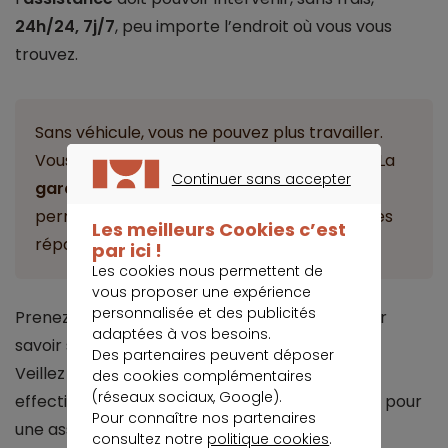
24h/24, 7j/7
, peu importe l’endroit où vous vous
trouvez.
Sans véhicule, vous ne pouvez plus travailler.
Vous perdez automatiquement de l’argent. La
Continuer sans accepter
garantie véhicule de remplacement
vous
CONTINUER SANS ACCEPTER
permet de bénéficier d’une voiture durant les
Les meilleurs Cookies c’est
réparations.
par ici !
Les cookies nous permettent de
vous proposer une expérience
personnalisée et des publicités
Prenez le temps de bien lire votre contrat pour
adaptées à vos besoins.
savoir si vous êtes parfaitement accompagné.
Des partenaires peuvent déposer
Veillez à ce que cette
assistance panne
soit
des cookies complémentaires
(réseaux sociaux, Google).
effective partout. Vous devez, pour cela, opter pour
Pour connaître nos partenaires
une assurance auto professionnelle avec une
consultez notre
politique cookies
.