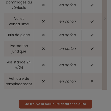
Dommages au
❌
en option
✔️
véhicule
Vol et
❌
en option
✔️
vandalisme
Bris de glace
❌
en option
✔️
Protection
❌
en option
✔️
juridique
Assistance 24
❌
en option
✔️
h/24
Véhicule de
❌
en option
❌
remplacement
Je trouve la meilleure assurance auto