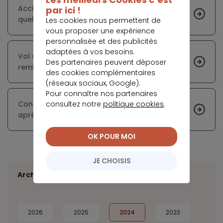
Accident et contrôle technique non à jour :
par ici !
quelles sont les conséquences ?
Les cookies nous permettent de
vous proposer une expérience
personnalisée et des publicités
adaptées à vos besoins.
Vol sans effraction visible : qu’en est-il du
Des partenaires peuvent déposer
remboursement par l’assurance ?
des cookies complémentaires
(réseaux sociaux, Google).
Pour connaître nos partenaires
consultez notre
politique cookies
.
Contre-expertise : dans quel cas est-il requis
après un accident ?
OK POUR MOI
JE CHOISIS
Archives
2026
2025
2024
2023