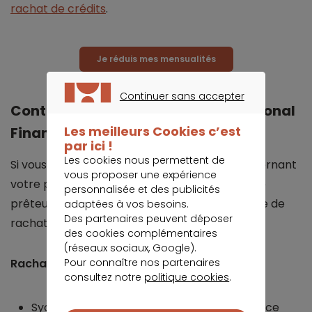
rachat de crédits
.
Je réduis mes mensualités
Continuer sans accepter
Contacter Sygma BNP Paribas Personal
CONTINUER SANS ACCEPTER
Les meilleurs Cookies c’est
Finance
par ici !
Les cookies nous permettent de
Si vous avez des questions sur Sygma ou concernant
vous proposer une expérience
votre prêt, vous pouvez contacter l’organisme
personnalisée et des publicités
prêteur. Les cordonnées diffèrent selon le type de
adaptées à vos besoins.
Des partenaires peuvent déposer
rachat de crédit :
des cookies complémentaires
(réseaux sociaux, Google).
Pour connaître nos partenaires
Rachat de crédit sans garantie :
consultez notre
politique cookies
.
Sygma BNP Paribas Personal Finance, Service