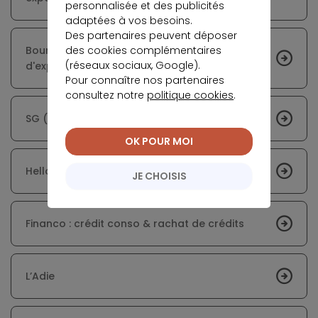
personnalisée et des publicités
adaptées à vos besoins.
Des partenaires peuvent déposer
des cookies complémentaires
BoursoBank (ex-Boursorama Banque) : avis
(réseaux sociaux, Google).
d'expert sur l'offre de crédit conso
Pour connaître nos partenaires
consultez notre
politique cookies
.
SG (ex-Société Générale)
OK POUR MOI
Hello Bank : présentation, offres et tarifs
JE CHOISIS
Financo : crédit conso & rachat de crédits
L’Adie