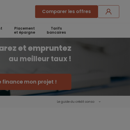
Comparer les offres
t
Placement
Tarifs
et épargne
bancaires
arez et empruntez
au meilleur taux !
e finance mon projet !
Le guide du crédit conso