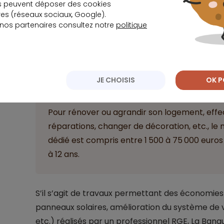
s peuvent déposer des cookies
s (réseaux sociaux, Google).
 nos partenaires consultez notre
politique
Prêt personnel travaux
JE CHOISIS
OK P
Pour rénover ou agrandir son logement, eff
réparations, changer de décoration, etc., le
dédié est compris entre 1 500 à 75 000 euros
à 12 ans.
S’il s’agit de travaux permettant des économies
panneaux solaires, amélioration du système de 
etc.) réalisés par un professionnel RGE, La Ba