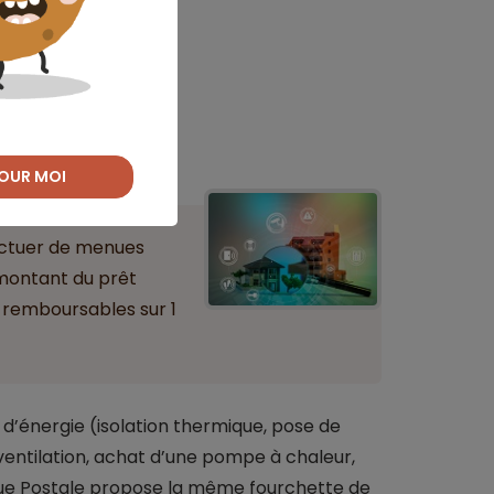
OUR MOI
ectuer de menues
 montant du prêt
 remboursables sur 1
 d’énergie (isolation thermique, pose de
ventilation, achat d’une pompe à chaleur,
nque Postale propose la même fourchette de