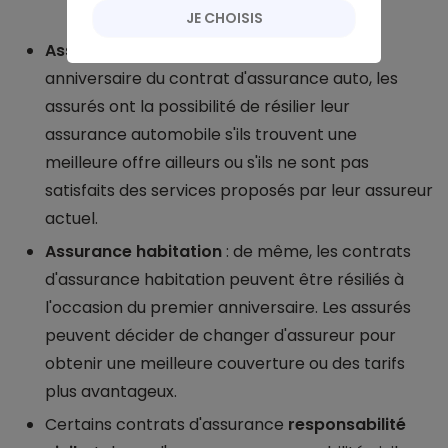
JE CHOISIS
Assurance auto
: à l'approche du premier
anniversaire du contrat d'assurance auto, les
assurés ont la possibilité de résilier leur
assurance automobile s'ils trouvent une
meilleure offre ailleurs ou s'ils ne sont pas
satisfaits des services proposés par leur assureur
actuel.
Assurance habitation
: de même, les contrats
d'assurance habitation peuvent être résiliés à
l'occasion du premier anniversaire. Les assurés
peuvent décider de changer d'assureur pour
obtenir une meilleure couverture ou des tarifs
plus avantageux.
Certains contrats d'assurance
responsabilité