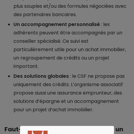
plus souples et/ou des formules négociées avec
des partenaires bancaires.
Un accompagnement personnalisé
: les
adhérents peuvent être accompagnés par un
conseiller spécialisé. Ce suivi est
particulièrement utile pour un achat immobilier,
un regroupement de crédits ou un projet
important.
Des solutions globales
: le CSF ne propose pas
uniquement des crédits. L’organisme associatif
propose aussi une assurance emprunteur, des
solutions d’épargne et un accompagnement
pour un projet d’achat immobilier.
Faut-il adhérer au CSF pour obtenir un