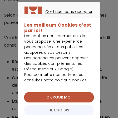
Continuer sans accepter
Selon le type de prêt choisi, certaines démarches
CONTINUER SANS ACCEPTER
peuvent être réalisées à distance.
Les meilleurs Cookies c’est
par ici !
Les cookies nous permettent de
Voici les principales étapes pour souscrire un crédit
vous proposer une expérience
conso au CIC :
personnalisée et des publicités
adaptées à vos besoins.
Des partenaires peuvent déposer
Réalisation d’une
simulation en ligne
pour
des cookies complémentaires
estimer les mensualités et le coût du crédit.
(réseaux sociaux, Google).
Pour connaître nos partenaires
Constitution du dossier avec les justificatifs
consultez notre
politique cookies
.
demandés
(identité, domicile, revenus et
charges).
OK POUR MOI
Étude de la solvabilité
et de la capacité de
remboursement par le CIC.
JE CHOISIS
Réception puis signature de l’offre de prêt en