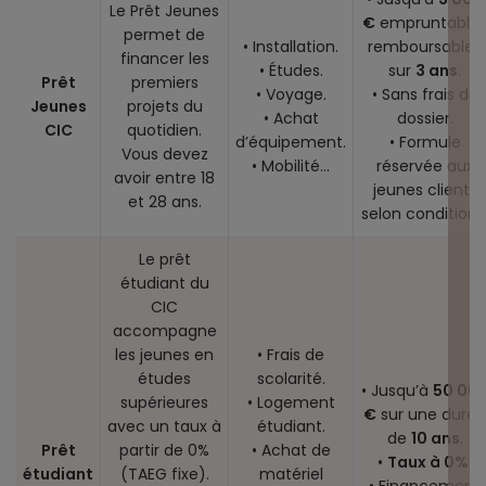
Le Prêt Jeunes
€
empruntable
permet de
• Installation.
remboursables
financer les
• Études.
sur
3 ans
.
Prêt
premiers
• Voyage.
• Sans frais de
Jeunes
projets du
• Achat
dossier.
CIC
quotidien.
d’équipement.
• Formule
Vous devez
• Mobilité...
réservée aux
avoir entre 18
jeunes clients
et 28 ans.
selon conditions
Le prêt
étudiant du
CIC
accompagne
les jeunes en
• Frais de
études
scolarité.
• Jusqu’à
50 00
supérieures
• Logement
€
sur une durée
avec un taux à
étudiant.
de
10 ans
.
Prêt
partir de 0%
• Achat de
•
Taux à 0%
.
étudiant
(TAEG fixe).
matériel