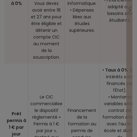
• Financement
à 0%
Vous devez
informatique.
adapté aux
avoir entre 18
• Dépenses
besoins des
et 27 ans pour
liées aux
étudiants.
être éligible et
études
détenir un
supérieures.
compte CIC
au moment
de la
souscription.
•
Taux à 0%
(le
intérêts sont
financés par
l’État).
Le CIC
• Montants
commercialise
variables selon
le dispositif
Financement
contrat de
Prêt
réglementé «
de la
formation établ
permis à
Permis à 1 €
formation au
avec l’auto-
1 € par
par jour »,
permis de
école et durée
jour