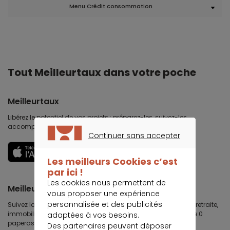
Menu Crédit consommation
Tout Meilleurtaux dans votre poche
Meilleurtaux
Libérez le potentiel de vos projets : préparez-les, suivez-les,
accomplissez-les.
Continuer sans accepter
CONTINUER SANS ACCEPTER
Découvrir
Les meilleurs Cookies c’est
par ici !
Les cookies nous permettent de
Meilleurtaux Placement
vous proposer une expérience
personnalisée et des publicités
Suivez la performance de tous vos contrats (assurance vie, retraite,
immobilier, défiscalisation) et re-versez facilement. Garantie 0
adaptées à vos besoins.
paperasse.
Des partenaires peuvent déposer