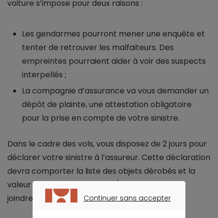
voiture s’impose pour deux raisons :
Les gendarmes pourront mener une enquête et
tenter de retrouver les malfaiteurs. Des
empreintes pourraient aider à voir des suspects
interpellés ;
La compagnie d’assurance va vous demander un
dépôt de plainte, une attestation obligatoire
pour la prise en compte de votre sinistre.
Dans le cadre des vols, vous disposez de 2 jours pour
déclarer votre sinistre à l’assureur. Cette déclaration
devra comporter la liste des objets dérobés et la
valeur de chaque objet volé (il est conseillé de
joindre des factures à votre demande).
Continuer sans accepter
CONTINUER SANS ACCEPTER