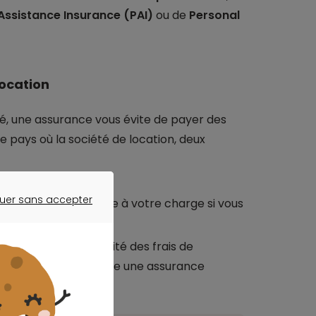
Assistance Insurance (PAI)
ou de
Personal
location
é, une assurance vous évite de payer des
e pays où la société de location, deux
uer sans accepter
s.
Une franchise reste à votre charge si vous
ER SANS ACCEPTER
 franchise.
us assumez l’intégralité des frais de
 nécessaire de souscrire une assurance