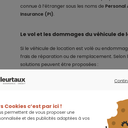
connue à l’étranger sous les noms de
Personal 
Insurance (PI)
.
Le vol et les dommages du véhicule de 
Si le véhicule de location est volé ou endommag
frais de réparation ou de remplacement. Selon l
solutions peuvent être proposées :
Contin
Le loueur inclut une assurance dommage
CONTINU
ne choisissez pas une solution de rachat de
Le loueur n’inclut pas cette assurance
. Vo
s Cookies c’est par ici !
réparation du véhicule. Dans ce cas, il est
us permettent de vous proposer une
dommages.
sonnalisée et des publicités adaptées à vos