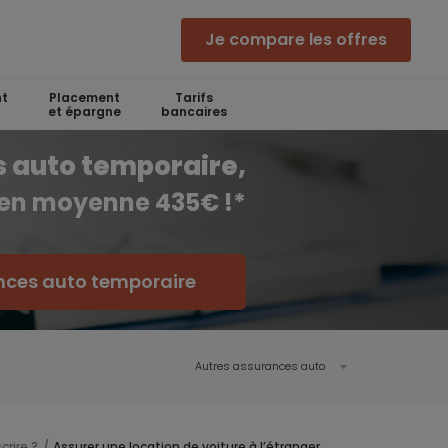
Je compare les offres
t
Placement
Tarifs
et épargne
bancaires
 auto temporaire,
 en moyenne 435€ !*
nces auto temporaire
Autres assurances auto
rire ?
Assurer une location de voiture à l’étranger