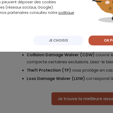
s peuvent déposer des cookies
s (réseaux sociaux, Google).
Attention, l’assurance vol n’est pas toujou
 nos partenaires consultez notre
politique
Bon à savoir : Quels sont les termes utilisés à 
À l’étranger, vous pouvez retrouver les garant
JE CHOISIS
OK P
suivante :
Collision Damage Waiver (CDW)
couvre l
comporte certaines exclusions. Lisez-le bie
Theft Protection (TP)
vous protège en cas 
Loss Damage Waiver (LDW)
correspond à 
Je trouve la meilleure as