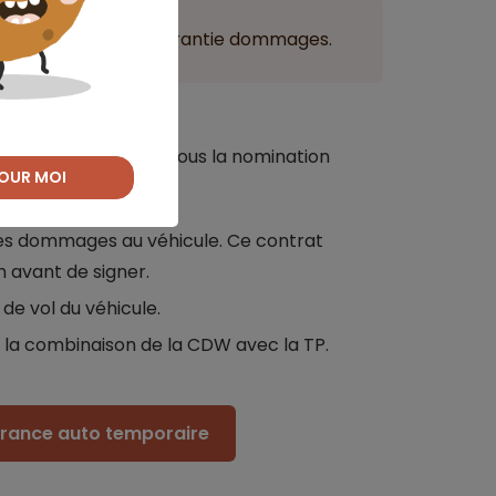
rs proposée avec la garantie dommages.
l’étranger ?
ies vol et dommages sous la nomination
OUR MOI
es dommages au véhicule. Ce contrat
n avant de signer.
de vol du véhicule.
la combinaison de la CDW avec la TP.
surance auto temporaire