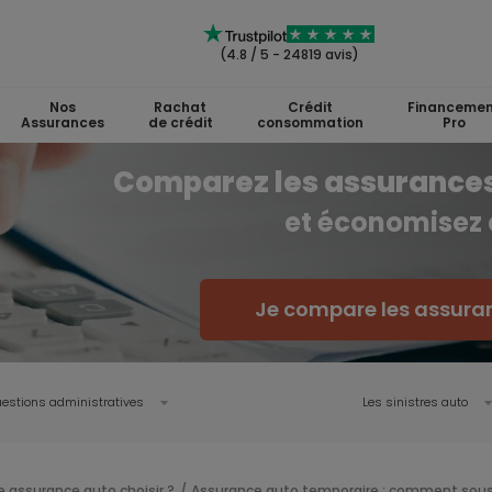
(4.8 / 5 - 24819 avis)
Nos
Rachat
Crédit
Financemen
Assurances
de crédit
consommation
Pro
Comparez les assurances
et économisez
Je compare les assura
estions administratives
Les sinistres auto
e assurance auto choisir ?
Assurance auto temporaire : comment sousc