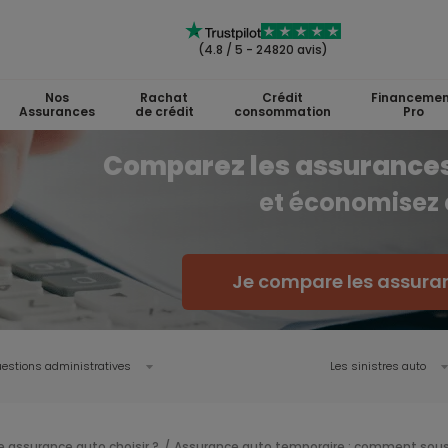
(4.8 / 5 - 24820 avis)
Nos
Rachat
Crédit
Financemen
Assurances
de crédit
consommation
Pro
Comparez les assurances
et économisez
Je compare les assura
estions administratives
Les sinistres auto
e assurance auto choisir ?
Assurance auto temporaire : comment sousc