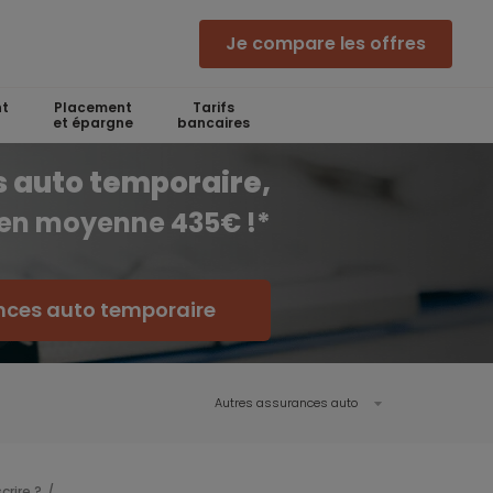
Je compare les offres
t
Placement
Tarifs
et épargne
bancaires
 auto temporaire,
 en moyenne 435€ !*
nces auto temporaire
Autres assurances auto
rire ?