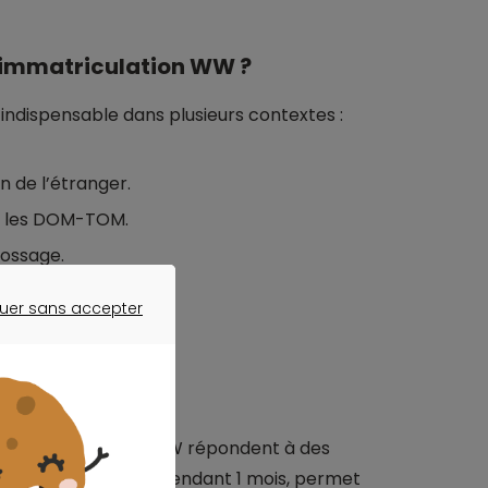
 immatriculation WW ?
indispensable dans plusieurs contextes :
n de l’étranger.
ou les DOM-TOM.
rossage.
ions spécifiques.
uer sans accepter
ER SANS ACCEPTER
ique et CPI WW ?
) standard et le CPI WW répondent à des
niquement en France pendant 1 mois, permet