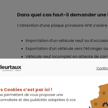
Dans quel cas faut-il demander une
L’obtention d’une plaque provisoire WW s’avère 
Importation d’un véhicule neuf ou d’occasio
Exportation d’un véhicule vers l’étranger 
Véhicule neuf incomplet en attente de car
Machines agricoles nécessitant des adaptat
Contin
Prototypes en phase d’homologation.
CONTINU
Bon à savoir :
quelle différence entre CPI class
s Cookies c’est par ici !
us permettent de vous proposer une
Le certificat provisoire d’immatriculation (CPI
sonnalisée et des publicités adaptées à vos
besoins différents. Le CPI classique, valable u