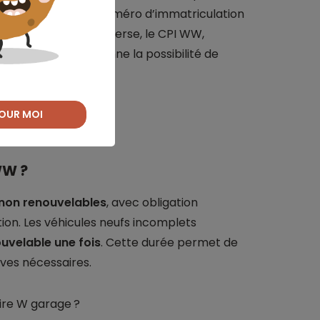
tive. Il comporte le numéro d’immatriculation
e des plaques. À l’inverse, le CPI WW,
re spécifique. Il donne la possibilité de
OUR MOI
WW ?
non renouvelables
, avec obligation
tion. Les véhicules neufs incomplets
ouvelable une fois
. Cette durée permet de
ves nécessaires.
oire W garage ?