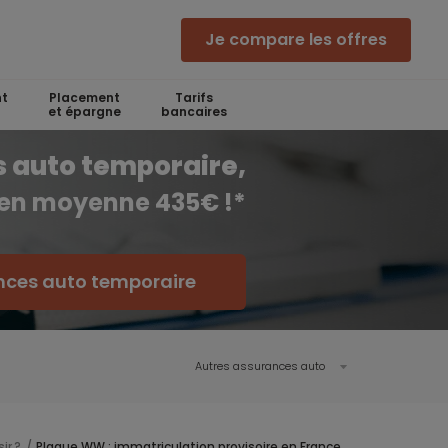
Je compare les offres
t
Placement
Tarifs
et épargne
bancaires
 auto temporaire,
 en moyenne 435€ !*
nces auto temporaire
Autres assurances auto
ir ?
Plaque WW : immatriculation provisoire en France