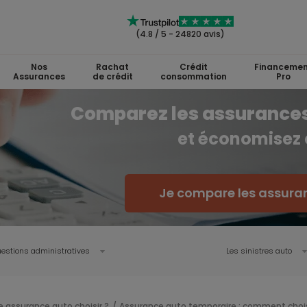
(4.8 / 5 - 24820 avis)
Nos
Rachat
Crédit
Financemen
Assurances
de crédit
consommation
Pro
Comparez les assurances
et économisez
Je compare les assura
estions administratives
Les sinistres auto
e assurance auto choisir ?
Assurance auto temporaire : comment chois