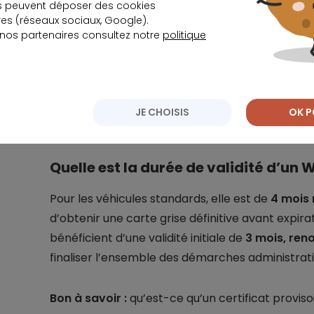
s peuvent déposer des cookies
d’attendre la réception de la carte grise défini
s (réseaux sociaux, Google).
définitif du véhicule, autorisant la pose immédiat
 nos partenaires consultez notre
politique
valable 4 mois, utilise une numérotation temporai
circuler au niveau international.
JE CHOISIS
OK P
Quelle est la durée de validité d’un 
Pour les véhicules standards, elle est de
4 mois 
d’obtenir une carte grise définitive avant expira
bénéficient d’une validité initiale de
3 mois, ren
finaliser l’ensemble des démarches administrati
Bon à savoir :
qu’est-ce qu’un certificat provis