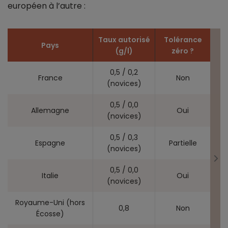
européen à l’autre :
Taux autorisé
Tolérance
Pays
(g/l)
zéro ?
0,5 / 0,2
France
Non
(novices)
0,5 / 0,0
Allemagne
Oui
(novices)
0,5 / 0,3
Espagne
Partielle
(novices)
0,5 / 0,0
Italie
Oui
(novices)
Royaume-Uni (hors
0,8
Non
Écosse)