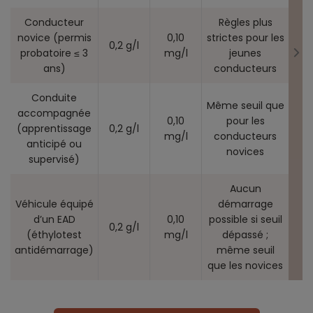
Conducteur
Règles plus
novice (permis
0,10
strictes pour les
0,2 g/l
probatoire ≤ 3
mg/l
jeunes
ans)
conducteurs
Conduite
Même seuil que
accompagnée
0,10
pour les
(apprentissage
0,2 g/l
mg/l
conducteurs
anticipé ou
novices
supervisé)
Aucun
Véhicule équipé
démarrage
d’un EAD
0,10
possible si seuil
0,2 g/l
(éthylotest
mg/l
dépassé ;
antidémarrage)
même seuil
que les novices