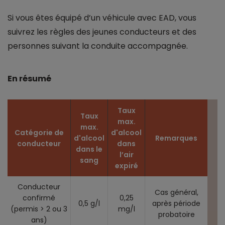
Si vous êtes équipé d’un véhicule avec EAD, vous
suivrez les règles des jeunes conducteurs et des
personnes suivant la conduite accompagnée.
En résumé
Taux
Taux
max.
max.
Catégorie de
d'alcool
d'alcool
Remarques
conducteur
dans
dans le
l’air
sang
expiré
Conducteur
Cas général,
confirmé
0,25
0,5 g/l
après période
(permis > 2 ou 3
mg/l
probatoire
ans)