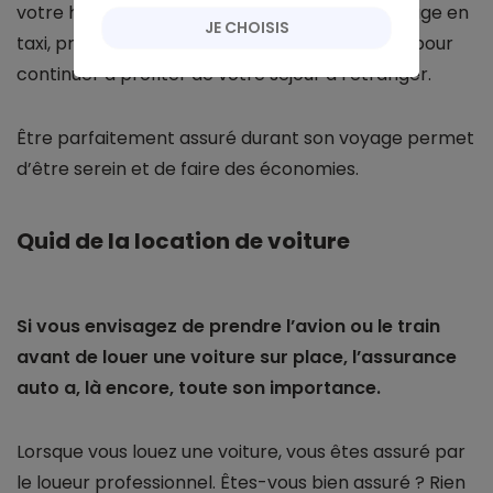
votre hébergement. Prise en charge d’un voyage en
JE CHOISIS
taxi, prêt d’un véhicule, tout ceci est essentiel pour
continuer à profiter de votre séjour à l’étranger.
Être parfaitement assuré durant son voyage permet
d’être serein et de faire des économies.
Quid de la location de voiture
Si vous envisagez de prendre l’avion ou le train
avant de louer une voiture sur place, l’assurance
auto a, là encore, toute son importance.
Lorsque vous louez une voiture, vous êtes assuré par
le loueur professionnel. Êtes-vous bien assuré ? Rien