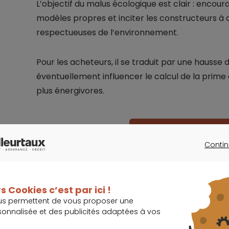
L’objectif du malus écologique est clair : encour
modèles propres et inciter les constructeurs 
respectueuses de l’environnement.
Pour les acheteurs, il se traduit par une hausse 
éventuellement influencer le calcul de la prime d
plus énergivores.
Je trouve la meilleu
Contin
CONTINU
s Cookies c’est par ici !
us permettent de vous proposer une
Une proposition rejetée faute de co
sonnalisée et des publicités adaptées à vos