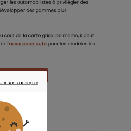
ager les automobilistes à privilégier des
à développer des gammes plus
du coût de la carte grise. De même, il peut
e l’
assurance auto
pour les modèles les
re assurance auto
uer sans accepter
ER SANS ACCEPTER
nsensus