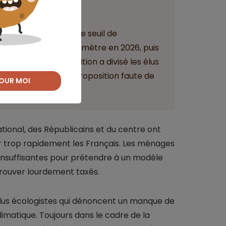
ant
ojetait d’abaisser le seuil de
de CO2 émis par kilomètre en 2026, puis
. Mais cette disposition a divisé les élus
nalement rejeté la proposition faute de
OUR MOI
tional, des Républicains et du centre ont
ser trop rapidement les Français. Les ménages
 insuffisantes pour prétendre à un modèle
etrouver lourdement taxés.
élus écologistes qui dénoncent un manque de
imatique. Toujours dans le cadre de la