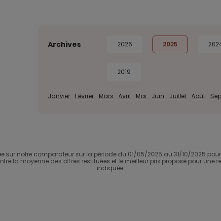
Archives
2026
2025
202
2019
Janvier
Février
Mars
Avril
Mai
Juin
Juillet
Août
Se
r notre comparateur sur la période du 01/05/2025 au 31/10/2025 pour u
e entre la moyenne des offres restituées et le meilleur prix proposé pour u
indiquée.​