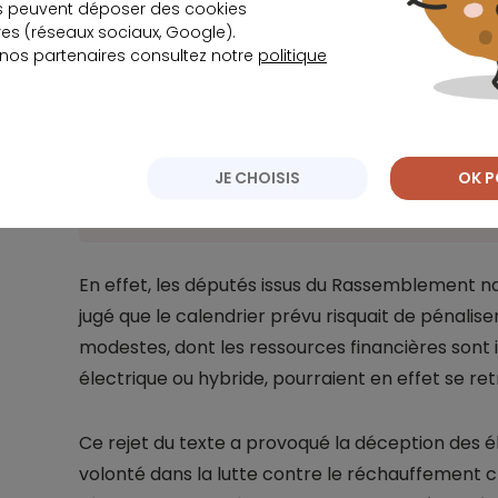
s peuvent déposer des cookies
Import
s (réseaux sociaux, Google).
 nos partenaires consultez notre
politique
Dans le cadre du PLF 2026, le gouvernement pr
déclenchement du malus écologique à 108 g 
à 103 g/km en 2027, et enfin à 98 g/km en 2028
de la chambre basse du Parlement qui ont fi
JE CHOISIS
OK P
consensus.
En effet, les députés issus du Rassemblement na
jugé que le calendrier prévu risquait de pénali
modestes, dont les ressources financières sont
électrique ou hybride, pourraient en effet se r
Ce rejet du texte a provoqué la déception des 
volonté dans la lutte contre le réchauffement cl