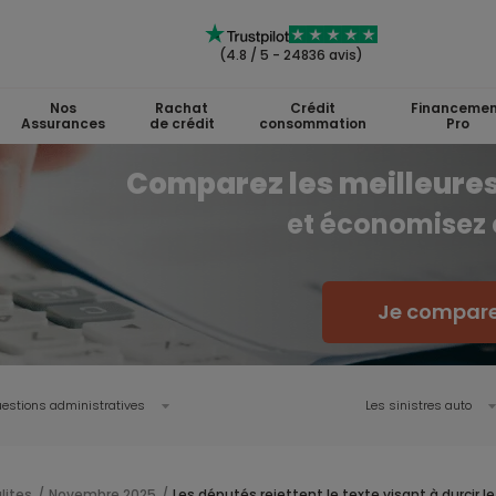
(4.8 / 5 - 24836 avis)
Nos
Rachat
Crédit
Financemen
Assurances
de crédit
consommation
Pro
Comparez les meilleures
et économisez
Je compare
estions administratives
Les sinistres auto
lites
Novembre 2025
Les députés rejettent le texte visant à durcir