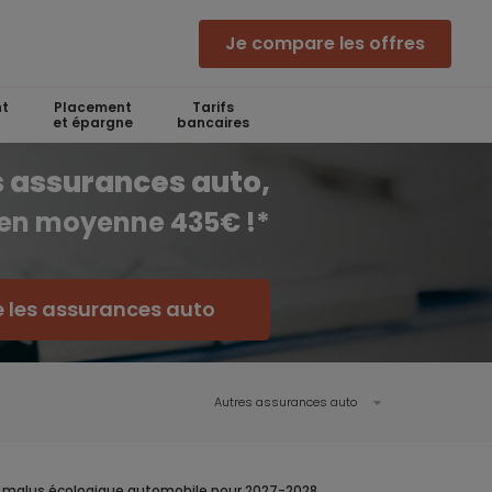
Je compare les offres
t
Placement
Tarifs
et épargne
bancaires
 assurances auto,
 en moyenne 435€ !*
 les assurances auto
Autres assurances auto
 le malus écologique automobile pour 2027-2028