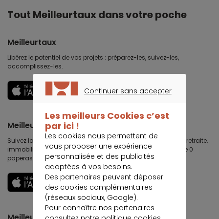
Tout Meilleurtaux dans votre poche
Meilleurtaux
Libérez le potentiel de vos projets : préparez-les, suivez-les,
accomplissez-les.
Découvrir
Continuer sans accepter
CONTINUER SANS ACCEPTER
Les meilleurs Cookies c’est
Meilleurtaux Placement
par ici !
Les cookies nous permettent de
Suivez la performance de tous vos contrats (assurance vie, retraite,
vous proposer une expérience
immobilier, défiscalisation) et re-versez facilement. Garantie 0
personnalisée et des publicités
paperasse.
adaptées à vos besoins.
Des partenaires peuvent déposer
Découvrir
des cookies complémentaires
(réseaux sociaux, Google).
Pour connaître nos partenaires
Meilleurtaux Partenaires
consultez notre
politique cookies
.