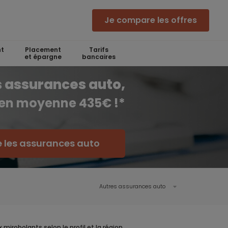
Je compare les offres
t
Placement
Tarifs
et épargne
bancaires
 assurances auto,
 en moyenne 435€ !*
 les assurances auto
Autres assurances auto
 mirobolants selon le profil et la région