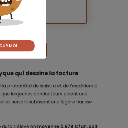
OUR MOI
re assurance auto
ptyque qui dessine la facture
la probabilité de sinistre et de l'expérience
t que les jeunes conducteurs paient une
e les seniors subissent une légère hausse
e auto s’élève en
moyenne à 879 €/an, soit