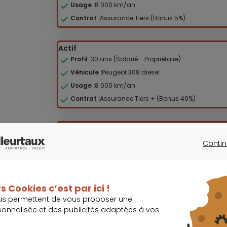
Usage :
8 000 km/an
Contrat :
Assurance Tiers (Bonus 5%)
Actif
Profil :
30 ans (Salarié - Propriétaire)
Véhicule :
Peugeot 308 diesel
Usage :
8 000 km/an
Contrat :
Assurance Tiers + (Bonus 49%)
Couple
Profil :
40 ans & 37 ans (Salariés - 2 enfants)
Contin
CONTINU
Véhicule :
Peugeot 3008 diesel
Usage :
12 000 km/an
Contrat :
Assurance Tous Risques (Bonus 50%)
s Cookies c’est par ici !
us permettent de vous proposer une
Retraités
sonnalisée et des publicités adaptées à vos
Profil :
69 ans & 67 ans (Propriétaires)