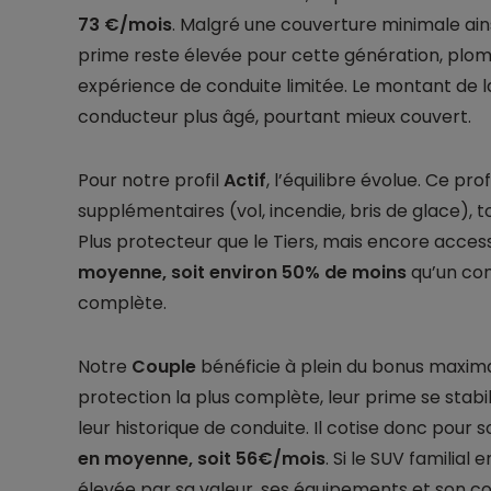
73 €/mois
. Malgré une couverture minimale ains
prime reste élevée pour cette génération, plom
expérience de conduite limitée. Le montant de l
conducteur plus âgé, pourtant mieux couvert.
Pour notre profil
Actif
, l’équilibre évolue. Ce pr
supplémentaires (vol, incendie, bris de glace), 
Plus protecteur que le Tiers, mais encore accessi
moyenne, soit environ 50% de moins
qu’un con
complète.
Notre
Couple
bénéficie à plein du bonus maximal
protection la plus complète, leur prime se stabil
leur historique de conduite. Il cotise donc pour
en moyenne, soit 56€/mois
. Si le SUV familia
élevée par sa valeur, ses équipements et son coû