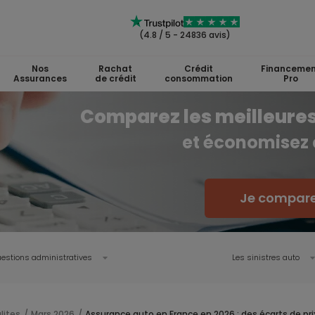
(4.8 / 5 - 24836 avis)
Nos
Rachat
Crédit
Financemen
Assurances
de crédit
consommation
Pro
Comparez les meilleures
et économisez
Je compare
estions administratives
Les sinistres auto
lites
Mars 2026
Assurance auto en France en 2026 : des écarts de prix