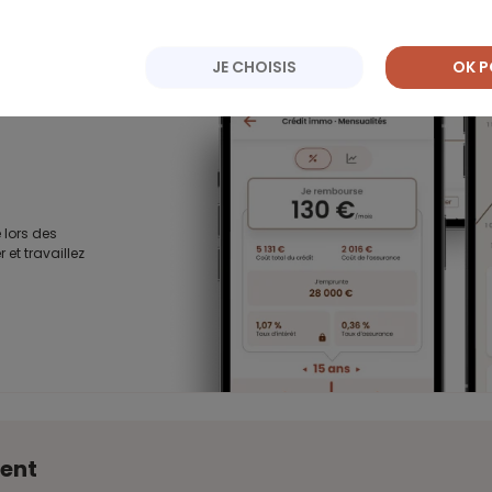
, immobilier,
JE CHOISIS
OK P
 lors des
 et travaillez
ent