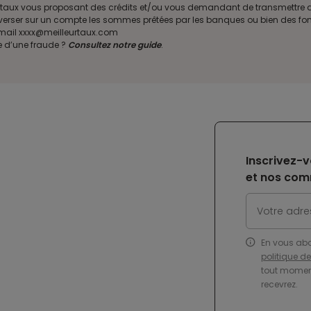
illeurtaux vous proposant des crédits et/ou vous demandant de transmettr
verser sur un compte les sommes prêtées par les banques ou bien des fond
e mail xxxx@meilleurtaux.com
e d’une fraude ?
Consultez notre guide
.
Inscrivez-v
et nos com
En vous ab
politique d
tout moment
recevrez.