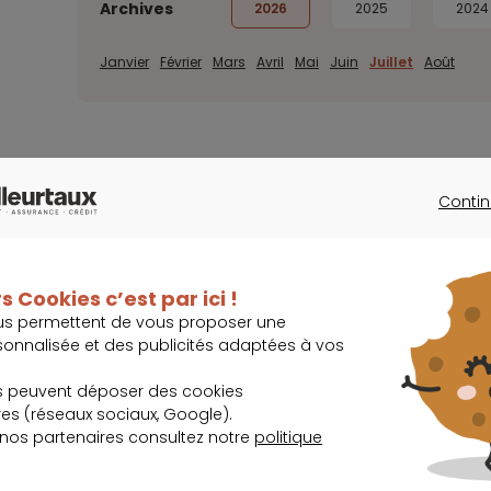
Archives
2026
2025
2024
Janvier
Février
Mars
Avril
Mai
Juin
Juillet
Août
Contin
CONTINU
s Cookies c’est par ici !
us permettent de vous proposer une
sonnalisée et des publicités adaptées à vos
lissez-les.
s peuvent déposer des cookies
s (réseaux sociaux, Google).
 nos partenaires consultez notre
politique