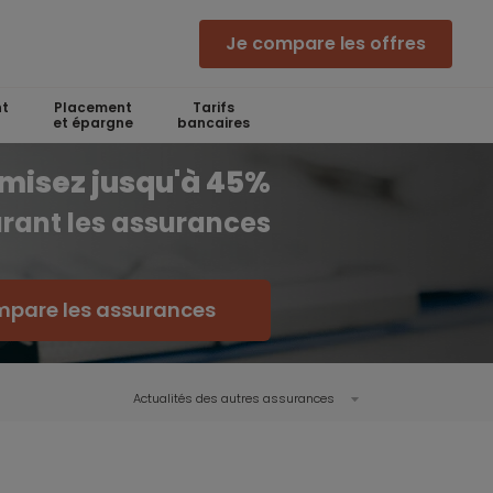
Je compare les offres
t
Placement
Tarifs
et épargne
bancaires
misez jusqu'à 45%
rant les assurances
mpare les assurances
Actualités des autres assurances