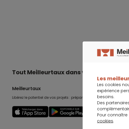
Tout Meilleurtaux dans votre poche
Les meilleur
Les cookies no
Meilleurtaux
expérience per
besoins.
Libérez le potentiel de vos projets : préparez-les, suivez-les, accomp
Des partenaire
complémentaire
Découvrir
Pour connaître
cookies
.