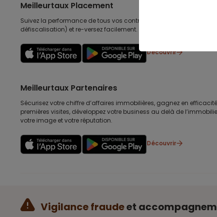
Meilleurtaux Placement
Suivez la performance de tous vos contrats (assurance vie, retraite
défiscalisation) et re-versez facilement. Garantie 0 paperasse.
Découvrir
Meilleurtaux Partenaires
Sécurisez votre chiffre d’affaires immobilières, gagnez en efficacité
premières visites, développez votre business au delà de l’immobilier
votre image et votre réputation.
Découvrir
Vigilance fraude
et accompagnem