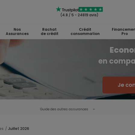
(4.8 / 5 - 24819 avis)
Nos
Rachat
Crédit
Financemen
Assurances
de crédit
consommation
Pro
Econo
en compa
Je co
Guide des autres assurances
es
Juillet 2026