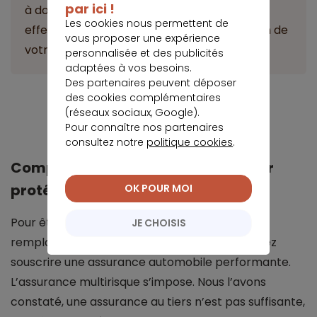
par ici !
à domicile ou sur votre lieu de travail pour
Les cookies nous permettent de
effectuer le remplacement ou la réparation de
vous proposer une expérience
votre pare-brise.
personnalisée et des publicités
adaptées à vos besoins.
Des partenaires peuvent déposer
des cookies complémentaires
(réseaux sociaux, Google).
Je trouve la meilleure assurance auto
Pour connaître nos partenaires
consultez notre
politique cookies
.
Comparer les assurances auto pour
protéger vos surfaces vitrées
OK POUR MOI
Pour être bien assuré pour la réparation ou le
JE CHOISIS
remplacement de votre pare-brise, vous devez
souscrire une assurance automobile performante.
L’assurance multirisque s’impose. Nous l’avons
constaté, une assurance au tiers n’est pas suffisante,