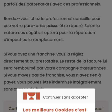
parfois des partenariats avec ces professionnels.
Rendez-vous chez le professionnel conseillé pour
que votre pare-brise puisse être réparé. Selon la
nature des dégâts, il optera pour la réparation
d’impact ou le remplacement.
Si vous avez une franchise, vous la réglez
directement au prestataire. Le reste de la facture lui
sera remboursé par votre compagnie d’assurances.
Si vous n’avez pas de franchise, vous n’avez rien à
payer, vous pouvez être indemnisé intégralement
sans avance de frais.
Continuer sans accepter
CONTINUER SANS ACCEPTER
Certains réparateurs proposent de se déplacer
Les meilleurs Cookies c’est