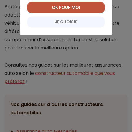
Protéger votre Renault Clio 3 avec une assurance
OK POUR MOI
adaptée est essentiel. Selon la valeur de votre
JE CHOISIS
véhicule ou votre budget, vous avez le choix entre
différents niveaux d’assurance. Utiliser un
comparateur d’assurance en ligne est la solution
pour trouver la meilleure option.
Consultez nos guides sur les meilleures assurances
auto selon le
constructeur automobile que vous
préférez
!
Nos guides sur d'autres constructeurs
automobiles
Assurance auto Mercedes