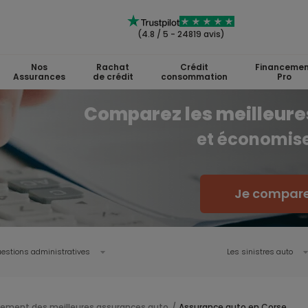
(4.8 / 5 - 24819 avis)
Nos
Rachat
Crédit
Financemen
Assurances
de crédit
consommation
Pro
Comparez les meilleure
et économis
Je compare
estions administratives
Les sinistres auto
ement des meilleures assurances auto
Assurance auto en Corse