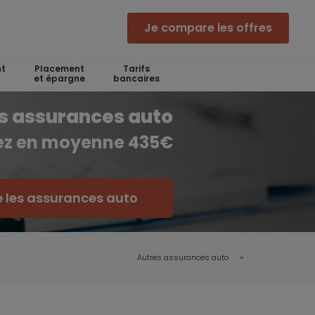
Je compare les offres
t
Placement
Tarifs
et épargne
bancaires
s assurances auto
ez en moyenne 435€
 les assurances auto
Autres assurances auto