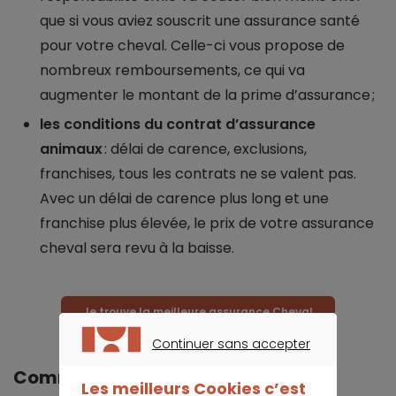
que si vous aviez souscrit une assurance santé
pour votre cheval. Celle-ci vous propose de
nombreux remboursements, ce qui va
augmenter le montant de la prime d’assurance ;
les conditions du contrat d’assurance
animaux
: délai de carence, exclusions,
franchises, tous les contrats ne se valent pas.
Avec un délai de carence plus long et une
franchise plus élevée, le prix de votre assurance
cheval sera revu à la baisse.
Je trouve la meilleure assurance Cheval
Continuer sans accepter
CONTINUER SANS ACCEPTER
Comment assurer un cheval ?
Les meilleurs Cookies c’est