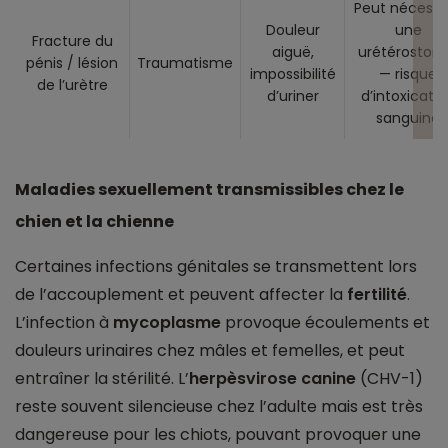
Peut nécessit
Douleur
une
Fracture du
aiguë,
urétérostom
pénis / lésion
Traumatisme
impossibilité
— risque
de l’urètre
d’uriner
d’intoxicati
sanguine
Maladies sexuellement transmissibles chez le
chien et la chienne
Certaines infections génitales se transmettent lors
de l’accouplement et peuvent affecter la
fertilité
.
L’infection à
mycoplasme
provoque écoulements et
douleurs urinaires chez mâles et femelles, et peut
entraîner la stérilité. L’
herpèsvirose canine
(CHV-1)
reste souvent silencieuse chez l’adulte mais est très
dangereuse pour les chiots, pouvant provoquer une