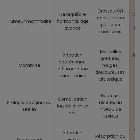
P
Grosseur(s)
Déséquilibre
can
dans une ou
Tumeur mammaire
hormonal, âge
d
plusieurs
avancé
hi
mamelles
n
Mamelles
Infection
int
gonflées,
bactérienne,
Mammite
rouges,
inflammation
né
douloureuses,
mammaire
t
lait toxique
Nécrose,
R
Complication
Prolapsus vaginal ou
ulcères au
lors de la mise
utérin
niveau de
bas
l’utérus
c
À s
Infection
Résorption ou
ré
Avortement
virale,