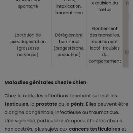
expulsion du
rec
spontané
intoxication,
fœtus
traumatisme
in
Gonflement
F
Lactation de
Dérèglement
des mamelles,
a
pseudogestation
hormonal
écoulement
c
(grossesse
(progestérone,
lacté, troubles
gén
nerveuse)
prolactine)
du
comportement
Maladies génitales chez le chien
Chez le mâle, les affections touchent surtout les
testicules
, la
prostate
ou le
pénis
. Elles peuvent être
d’origine congénitale, infectieuse ou traumatique.
Une vigilance particulière s’impose chez les chiens
non castrés, plus sujets aux
cancers testiculaires
et