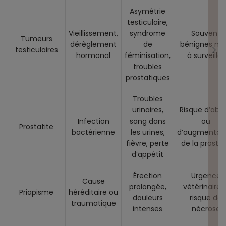
Asymétrie
testiculaire,
Vieillissement,
syndrome
Souvent
Tumeurs
dérèglement
de
bénignes ma
testiculaires
hormonal
féminisation,
à surveiller
troubles
prostatiques
Troubles
urinaires,
Risque d’abc
Infection
sang dans
ou
Prostatite
bactérienne
les urines,
d’augmentat
fièvre, perte
de la prosta
d’appétit
Érection
Urgence
Cause
prolongée,
vétérinaire 
Priapisme
héréditaire ou
douleurs
risque de
traumatique
intenses
nécrose