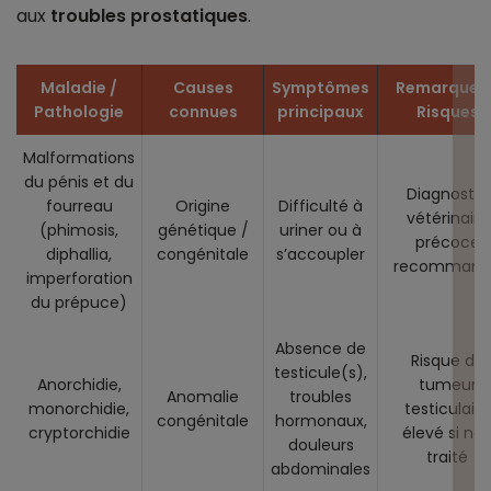
aux
troubles prostatiques
.
Maladie /
Causes
Symptômes
Remarques 
Pathologie
connues
principaux
Risques
Malformations
du pénis et du
Diagnostic
fourreau
Origine
Difficulté à
vétérinaire
(phimosis,
génétique /
uriner ou à
précoce
diphallia,
congénitale
s’accoupler
recommand
imperforation
du prépuce)
Absence de
Risque de
testicule(s),
Anorchidie,
tumeur
Anomalie
troubles
monorchidie,
testiculaire
congénitale
hormonaux,
cryptorchidie
élevé si no
douleurs
traité
abdominales