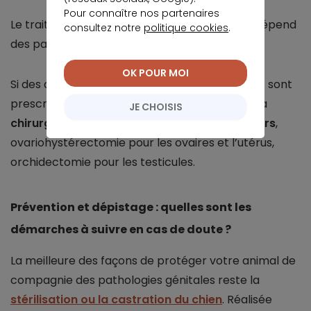
Pour connaître nos partenaires
Le traitement des
maladies chez les chiens
dépend
consultez notre
politique cookies
.
des pathologies.
OK POUR MOI
Si des antibiotiques ou des anti-inflammatoires sont
prescrits, le traitement le plus efficace reste la
JE CHOISIS
chirurgie
:
ablation des organes reproducteurs
,
ovariohystérectomie pour les ovaires et l’utérus,
orchidectomie pour les testicules.
Prévention et dépistage : quelles sont les
démarches à suivre en cas de doute ?
La meilleure des façons de protéger votre animal de
compagnie des pathologies génitales reste la
stérilisation ou la castration du chien
. Réalisée