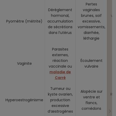
Pertes
Dérèglement
vaginales
hormonal,
brunes, soif
vé
Pyomètre (métrite)
accumulation
excessive,
i
de sécrétions
vomissements,
dans l’utérus
diarrhée,
léthargie
Parasites
F
externes,
réaction
Écoulement
Vaginite
vaccinale ou
vulvaire
maladie de
Carré
Tumeur ou
Alopécie sur
kyste ovarien,
Rar
ventre et
Hyperoestrogénisme
production
h
flancs,
excessive
c
comédons
d’œstrogènes