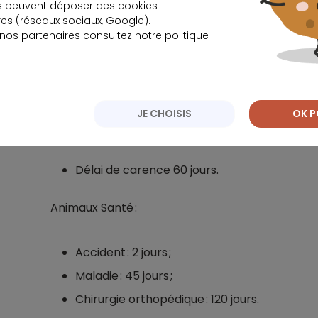
s peuvent déposer des cookies
Assur O’Poil :
s (réseaux sociaux, Google).
 nos partenaires consultez notre
politique
Accident : pas de carence ;
Maladie : 45 jours.
JE CHOISIS
OK P
Acheel :
Délai de carence 60 jours.
Animaux Santé :
Accident : 2 jours ;
Maladie : 45 jours ;
Chirurgie orthopédique : 120 jours.