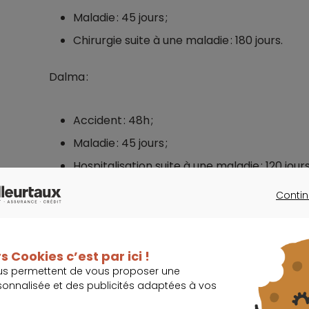
Maladie : 45 jours ;
Chirurgie suite à une maladie : 180 jours.
Dalma :
Accident : 48h ;
Maladie : 45 jours ;
Hospitalisation suite à une maladie : 120 jours
Contin
Bulle Bleue :
CONTINU
Accident : 7 jours ;
s Cookies c’est par ici !
Maladie : 45 jours ;
us permettent de vous proposer une
sonnalisée et des publicités adaptées à vos
Chirurgie suite à une maladie : 180 jours.