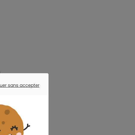
.
uer sans accepter
ER SANS ACCEPTER