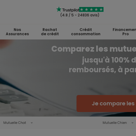
(4.8 / 5 - 24836 avis)
Nos
Rachat
Crédit
Financemen
Assurances
de crédit
consommation
Pro
Comparez les mutuell
jusqu'à 100% d
remboursés, à par
Je compare les
Mutuelle Chat
Mutuelle Chien