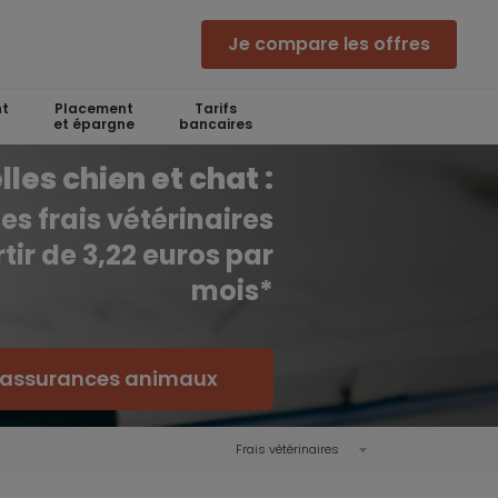
Je compare les offres
t
Placement
Tarifs
et épargne
bancaires
es chien et chat :
es frais vétérinaires
tir de 3,22 euros par
mois*
 assurances animaux
Frais vétérinaires