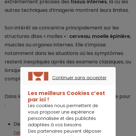
extrêmement précises des
tissus internes
, là où les
autres techniques d’imagerie montrent leurs limites.
Son intérêt se concentre principalement sur les
structures dites « molles » :
cerveau
,
moelle épinière
,
muscles ou organes internes. Elle s’impose
notamment dans les situations où les symptômes
restent inexpliqués après des examens classiques, ou
lorsque la suspicion porte sur des pathologies
Continuer sans accepter
complexes.
CONTINUER SANS ACCEPTER
Les meilleurs Cookies c’est
Dans la pratique, l’IRM est fréquemment utilisée pour
par ici !
:
Les cookies nous permettent de
vous proposer une expérience
personnalisée et des publicités
Des lésions cérébrales ou des
problèmes
adaptées à vos besoins.
Des partenaires peuvent déposer
neurologiques
.