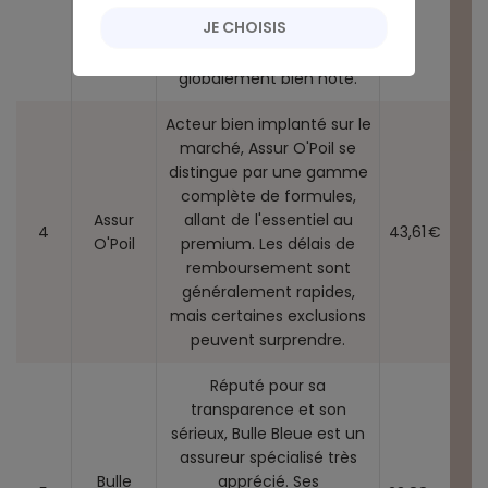
plafonds élevés et des
JE CHOISIS
formules évolutives. Son
service client est
globalement bien noté.
Acteur bien implanté sur le
marché, Assur O'Poil se
distingue par une gamme
complète de formules,
Assur
allant de l'essentiel au
4
43,61 €
O'Poil
premium. Les délais de
remboursement sont
généralement rapides,
mais certaines exclusions
peuvent surprendre.
Réputé pour sa
transparence et son
sérieux, Bulle Bleue est un
assureur spécialisé très
Bulle
apprécié. Ses