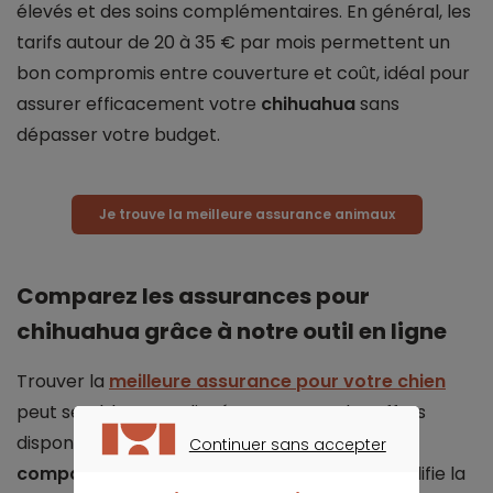
élevés et des soins complémentaires. En général, les
tarifs autour de 20 à 35 € par mois permettent un
bon compromis entre couverture et coût, idéal pour
assurer efficacement votre
chihuahua
sans
dépasser votre budget.
Je trouve la meilleure assurance animaux
Comparez les assurances pour
chihuahua grâce à notre outil en ligne
Trouver la
meilleure assurance pour votre chien
peut sembler compliqué, avec toutes les offres
disponibles sur le marché. Heureusement, le
Continuer sans accepter
CONTINUER SANS ACCEPTER
comparateur en ligne Meilleurtaux
vous simplifie la