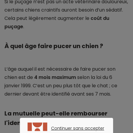
Si le puçage n’est pas un acte vétérinaire douloureux,
certains chiens craintifs auront besoin d’un sédatif.
Cela peut légèrement augmenter le
coût du
puçage
.
À quel âge faire pucer un chien ?
L’âge auquel il est nécessaire de faire pucer son
chien est de
4 mois maximum
selon la loi du 6
janvier 1999. C’est un peu plus tôt que le chat ; ce
dernier devant être identifié avant ses 7 mois.
La mutuelle peut-elle rembourser
l'identification par puce ?
Continuer sans accepter