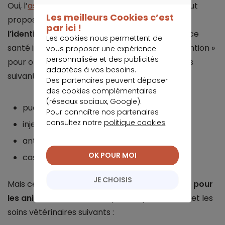
CONTINUER SANS ACCEPTER
Oui, l’
assurance pour animaux
domestiques peut
Les meilleurs Cookies c’est
proposer une
garantie prenant en charge
par ici !
l’identification des chiens et chats
. L’assurance
Les cookies nous permettent de
santé intègre généralement un « forfait prévention »
vous proposer une expérience
personnalisée et des publicités
pour obtenir un remboursement des dépenses
adaptées à vos besoins.
suivantes :
Des partenaires peuvent déposer
des cookies complémentaires
(réseaux sociaux, Google).
puce électronique ;
Pour connaître nos partenaires
consultez notre
politique cookies
.
injection de vaccins ;
antipuces, vermifuge ;
OK POUR MOI
castration ou stérilisation.
JE CHOISIS
Mais ce n’est pas tout. Votre
assurance santé pour
les animaux
couvre les dépenses préventives et les
soins vétérinaires suivants :