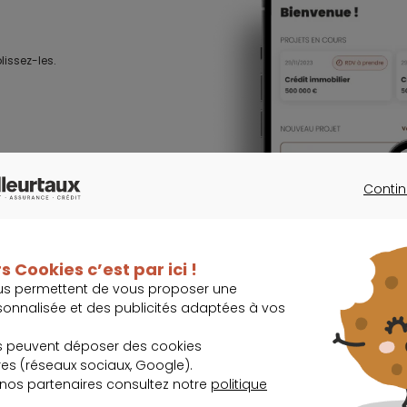
lissez-les.
Contin
, immobilier,
CONTINU
s Cookies c’est par ici !
us permettent de vous proposer une
sonnalisée et des publicités adaptées à vos
s peuvent déposer des cookies
 lors des
s (réseaux sociaux, Google).
 et travaillez
 nos partenaires consultez notre
politique