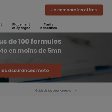
Je compare les offres
t
Placement
Tarifs
et épargne
bancaires
s de 100 formules
to en moins de 5mn
 les assurances moto
Guide de l'assurance moto