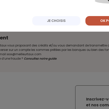
JE CHOISIS
OK P
ent
illeurtaux vous proposant des crédits et/ou vous demandant de transmettr
verser sur un compte les sommes prêtées par les banques ou bien des fond
e mail xxxx@meilleurtaux.com
e d’une fraude ?
Consultez notre guide
.
Inscrivez-v
et nos com