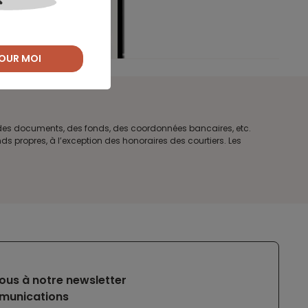
OUR MOI
e des documents, des fonds, des coordonnées bancaires, etc.
s propres, à l’exception des honoraires des courtiers. Les
ous à notre newsletter
munications