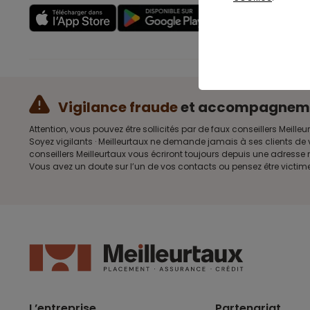
Découvrir
Vigilance fraude
et accompagnem
Attention, vous pouvez être sollicités par de faux conseillers Me
Soyez vigilants · Meilleurtaux ne demande jamais à ses clients de 
conseillers Meilleurtaux vous écriront toujours depuis une adress
Vous avez un doute sur l’un de vos contacts ou pensez être victim
L’entreprise
Partenariat