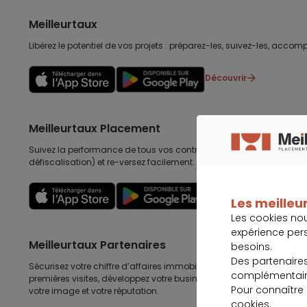
Meilleurtaux
Libérez le potentiel de vos projets : préparez-les, suivez-les, accomp
Découvrir
Meilleurtaux Placement
Suivez la performance de tous vos contrats (assurance vie, retraite
défiscalisation) et re-versez facilement. Garantie 0 paperasse.
Découvrir
Les meilleur
Les cookies no
expérience per
Meilleurtaux Partenaires
besoins.
Des partenaire
Sécurisez votre chiffre d’affaires immobilières, gagnez en efficacité
complémentaire
premières visites, développez votre business au delà de l’immobilier
Pour connaître
votre image et votre réputation.
cookies
.